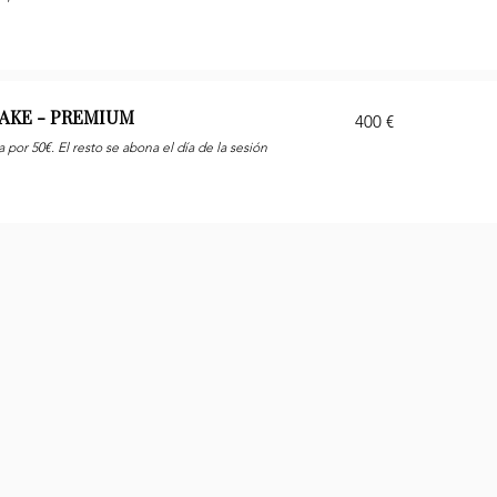
AKE - PREMIUM
400
400 €
euros
 por 50€. El resto se abona el día de la sesión