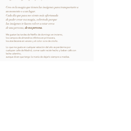
Creo en la magia que tienen las imágenes para transportarte a
un momento o a un lugar.
Cada día que pasa me siento más afortunada
de poder crear esa magia, sobretodo porque
las imágenes te hacen volver a estar cerca
de una persona,
de esa persona.
Me gustan las tardes de Netflix de domingo en invierno,
los campos de almendros infinitos en primavera,
los atardeceres en verano y el color ocre de otoño.
Lo que me gusta en cualquier estación del año es perderme por
cualquier calle de Madrid, comer sushi recién hecho y beber café con
leche calentito,
aunque dicen que tengo la manía de dejarlo siempre a medias.